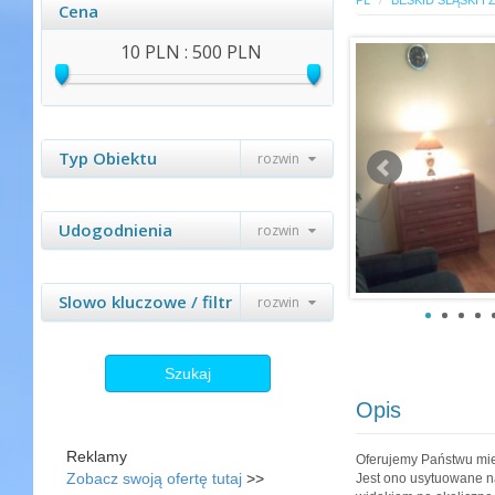
PL
BESKID ŚLĄSKI I 
Cena
10 PLN : 500 PLN
Typ Obiektu
rozwin
Udogodnienia
rozwin
Slowo kluczowe / filtr
rozwin
Szukaj
Opis
Reklamy
Oferujemy Państwu mie
Zobacz swoją ofertę tutaj
>>
Jest ono usytuowane na