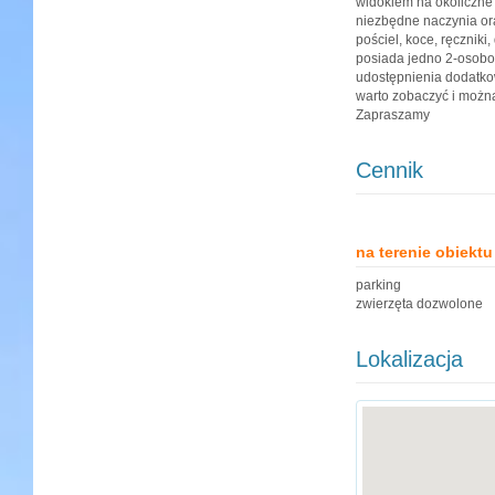
widokiem na okoliczne 
niezbędne naczynia or
pościel, koce, ręcznik
posiada jedno 2-osobow
udostępnienia dodatkow
warto zobaczyć i można
Zapraszamy
Cennik
na terenie obiektu
parking
zwierzęta dozwolone
Lokalizacja