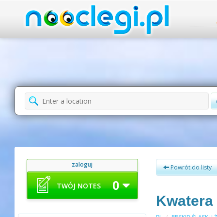
zaloguj
Powrót do listy
0
TWÓJ NOTES
Kwatera 