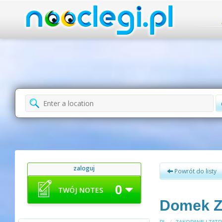
zaloguj
Powrót do listy
0
TWÓJ NOTES
Domek Z