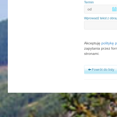
Termin
Wprowadź tekst z obra
Akceptuję
politykę 
zapytania przez fo
stronami.
Powrót do listy