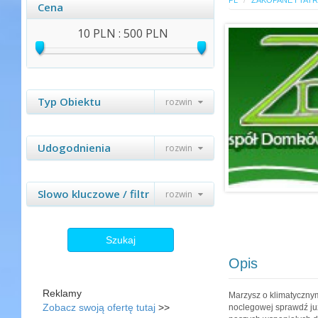
PL
ZAKOPANE I TAT
Cena
10 PLN : 500 PLN
Typ Obiektu
rozwin
Udogodnienia
rozwin
Slowo kluczowe / filtr
rozwin
Szukaj
Opis
Reklamy
Marzysz o klimatyczny
Zobacz swoją ofertę tutaj
>>
noclegowej sprawdź ju