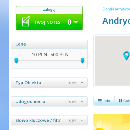
Domki letnisk
zaloguj
Andry
0
TWÓJ NOTES
Cena
10 PLN : 500 PLN
Typ Obiektu
rozwin
Udogodnienia
rozwin
Lista
Gale
Slowo kluczowe / filtr
rozwin