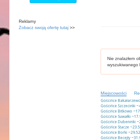
Reklamy
Zobacz swoją ofertę tutaj
>>
Nie znalazłem ob
wyszukiwanego l
Miejscowości
Re
Gościńce Bakałarzew
Gościńce Szczecinki
~4
Gościńce Bitkowo
~17
Gościńce Suwałki
~17.
Gościńce Dubeninki
~
Gościńce Stacze
~23.
Gościńce Borki
~29.5
Gościńce Becejły
~31.