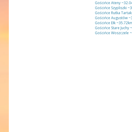
Gościńce Ateny
~32.0
Gościńce Szypliszki
~3
Gościńce Rutka Tartak
Gościńce Augustów
~3
Gościńce Ełk
~35.72k
Gościńce Stare Juchy
~
Gościńce Woszczele
~