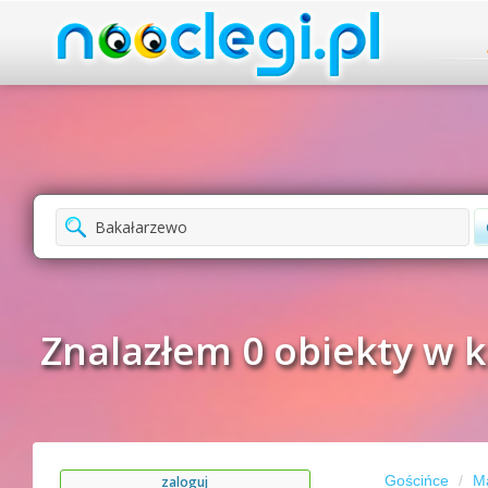
Znalazłem 0 obiekty w k
Gościńce
M
zaloguj