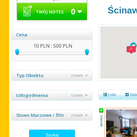
Ścinaw
0
TWÓJ NOTES
Cena
10 PLN : 500 PLN
2
3
Typ Obiektu
rozwin
Udogodnienia
rozwin
Lista
Gale
Slowo kluczowe / filtr
rozwin
Szukaj