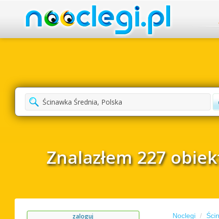
4
5
6
Znalazłem 227 obiek
Noclegi
Ści
zaloguj