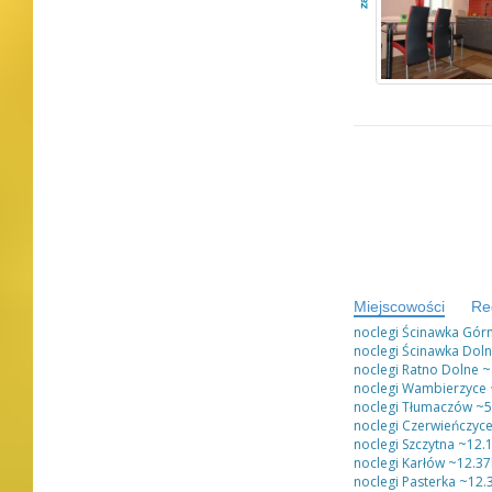
Miejscowości
Re
noclegi Ścinawka Gór
noclegi Ścinawka Dol
noclegi Ratno Dolne
~
noclegi Wambierzyce
noclegi Tłumaczów
~5
noclegi Czerwieńczyc
noclegi Szczytna
~12.
noclegi Karłów
~12.3
noclegi Pasterka
~12.