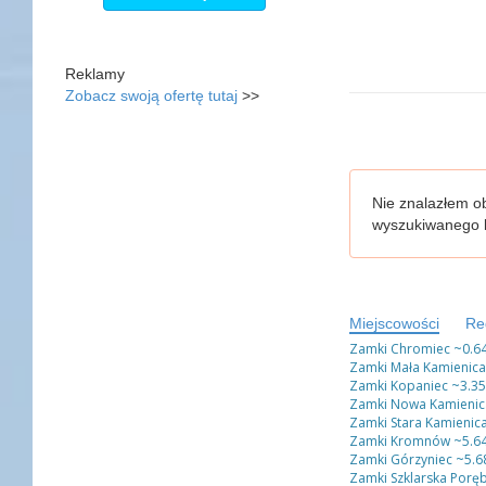
Reklamy
Zobacz swoją ofertę tutaj
>>
Nie znalazłem ob
wyszukiwanego l
Miejscowości
Re
Zamki Chromiec
~0.6
Zamki Mała Kamienica
Zamki Kopaniec
~3.3
Zamki Nowa Kamienic
Zamki Stara Kamienic
Zamki Kromnów
~5.6
Zamki Górzyniec
~5.6
Zamki Szklarska Porę