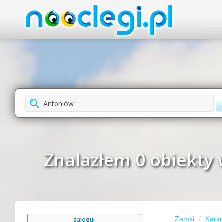
Znalazłem 0 obiekty 
Zamki
Kark
zaloguj