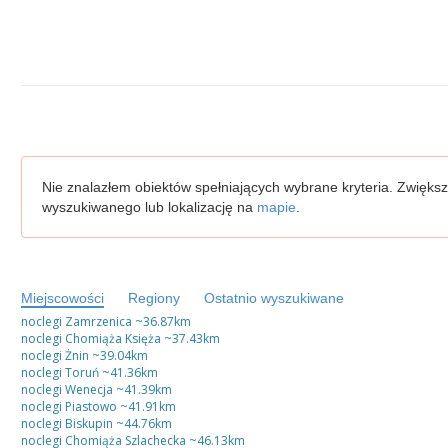
Nie znalazłem obiektów spełniających wybrane kryteria. Zwiększ
wyszukiwanego lub lokalizację na
mapie
.
Miejscowości
Regiony
Ostatnio wyszukiwane
noclegi Zamrzenica
~36.87km
noclegi Chomiąża Księża
~37.43km
noclegi Żnin
~39.04km
noclegi Toruń
~41.36km
noclegi Wenecja
~41.39km
noclegi Piastowo
~41.91km
noclegi Biskupin
~44.76km
noclegi Chomiąża Szlachecka
~46.13km