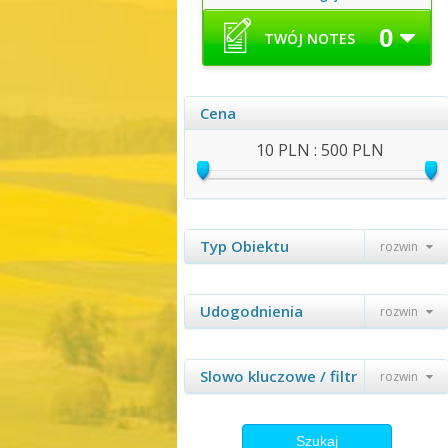
0
TWÓJ NOTES
Cena
10 PLN : 500 PLN
Typ Obiektu
rozwin
Udogodnienia
rozwin
Slowo kluczowe / filtr
rozwin
Szukaj