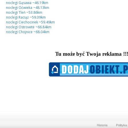
noclegi Gąsawa
~46.19km
noclegi Oćwieka
~48.13km
noclegi Tleń
~53.86km
noclegi Raciąż
~59.39km
noclegi Ciechocinek
~59.49km
noclegi Ostrowite
~66.84km
noclegi Chojnice
~68.04km
Historia
Polityka