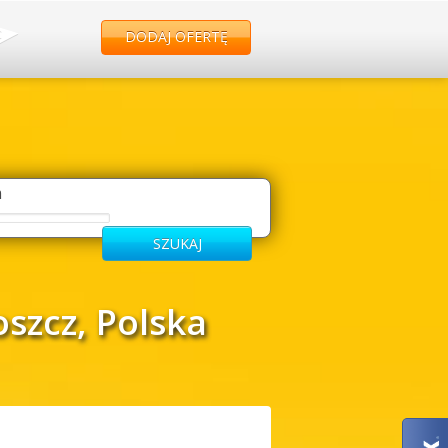
DODAJ OFERTĘ
m
szcz, Polska