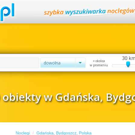
30 k
+ okolica
dowolna
w promieniu
 obiekty w Gdańska, Bydgo
Noclegi
Gdańska, Bydgoszcz, Polska