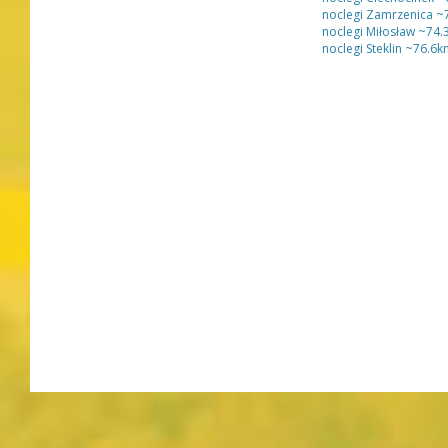
noclegi Zamrzenica
~7
noclegi Miłosław
~74.
noclegi Steklin
~76.6k