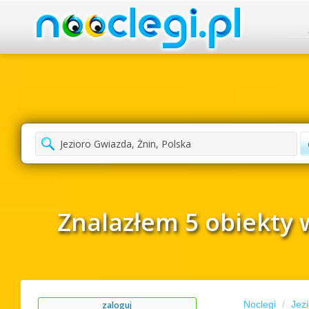
Znalazłem 5 obiekty w
Noclegi
Jez
zaloguj