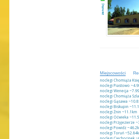
Miejscowości
Re
noclegi Chomiąża Ksi
noclegi Piastowo
~4.9
noclegi Wenecja
~7.9
noclegi Chomiąża Szl
noclegi Gąsawa
~10.8
noclegi Biskupin
~11.
noclegi Żnin
~11.1km
noclegi Oćwieka
~11.
noclegi Przyjezierze
~
noclegi Powidz
~46.2
noclegi Toruń
~52.84
noclegi Ciechocinek
~